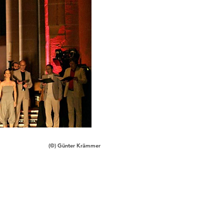
(©) G
​ünter Krämmer