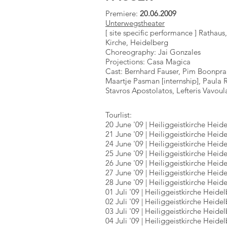
Premiere:
20.06.2009
Unterwegstheater
[ site specific performance ] Rathaus
Kirche, Heidelberg
Choreography: Jai Gonzales
Projections: Casa Magica
Cast: Bernhard Fauser, Pim Boonpra
Maartje Pasman [internship], Paula R
Stavros Apostolatos, Lefteris Vavoul
Tourlist:
20 June '09 | Heiliggeistkirche Hei
21 June '09 | Heiliggeistkirche Hei
24 June '09 | Heiliggeistkirche Hei
25 June '09 | Heiliggeistkirche Hei
26 June '09 | Heiliggeistkirche Hei
27 June '09 | Heiliggeistkirche Hei
28 June '09 | Heiliggeistkirche Hei
01 Juli '09 | Heiliggeistkirche Heid
02 Juli
'09 | Heiliggeistkirche Heid
03 Juli
'09 | Heiliggeistkirche Heid
04 Juli
'09 | Heiliggeistkirche Heid