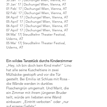
30 Jan
'
17 | Dschungel Wien, Vienna, AT
31 Jan
'
17
| Dschungel Wien, Vienna, AT
01 Feb
'
17
| Dschungel Wien, Vienna, AT
02 Feb
'
17
| Dschungel Wien, Vienna, AT
04 April
'
17
| Dschungel Wien, Vienna, AT
05
April
'
17
| Dschungel Wien, Vienna, AT
06
April
'
17
| Dschungel Wien, Vienna, AT
07
April
'
17
| Dschungel Wien, Vienna, AT
04 Mai' 17| Steudltelnn Theater Festival,
Uderns, AT
05 Mai' 17|
Steudltelnn Theater Festival,
Uderns, AT
Ein wildes Tanzstück durchs Kinderzimmer
„Hey, ich bin doch kein Kind mehr!“ Lino
hat alle seine Kuscheltiere in zwei
Müllsäcke gestopft und vor die Tür
gestellt. Bei Emilia ist Schluss mit Rosa -
die Wände werden in dunkles
Flaschengrün umgemalt. Und Marit, die
ein Zimmer mit ihrem jüngeren Bruder
teilt, würde am liebsten eine Wand
einbauen: „Eintritt verboten“ oder „nur
auf eigene Gefahr“.